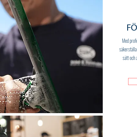
FÖ
Med profe
säkerställa
sätt och 