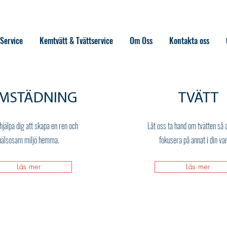
 Service
Kemtvätt & Tvättservice
Om Oss
Kontakta oss
MSTÄDNING
TVÄTT
hjälpa dig att skapa en ren och
Låt oss ta hand om tvätten så 
hälsosam miljö hemma.
fokusera på annat i din va
Läs mer
Läs mer