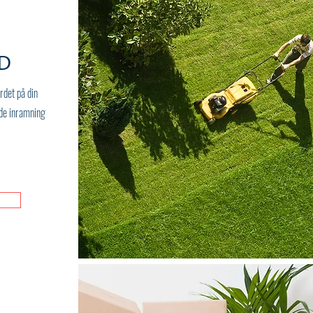
D
rdet på din
de inramning