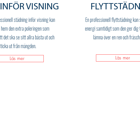
INFÖR VISNING
FLYTTSTÄDN
ssionell städning inför visning kan
En professionell flyttstädning kan 
t hem den extra poleringen som
energi samtidigt som den ger dig t
t det ska se sitt allra bästa ut och
lämna över en ren och fräsch
ticka ut från mängden.
Läs mer
Läs mer
Städservice
Kemtvä
tvätt
Mån - Fre: 7:00 - 16:00
Mån - Fre:
​​Lör - Sön: Stängt
​​Lör - Sön
*Vi håller stängt alla
*Vi håller s