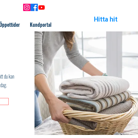
046-25 55 50
Hitta hit
Öppettider
Kundportal
att du kan
rdag.