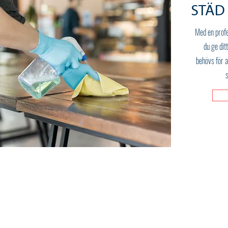
STÄD 
Med en profe
du ge dit
behövs för at
s
Staffanstorps Städ & Kem
Havrevägen 6,
245 43 Staffanstorp