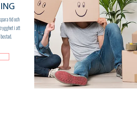
ING
spara tid och
rygghet i att
 bostad.
tt / Tvättservice
 10:00 - 17:00
: Stängt
tängt alla